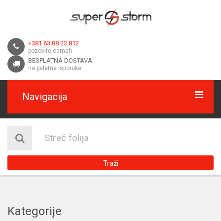
+381 63 88 22 812
pozovite odmah
BESPLATNA DOSTAVA
na paletne isporuke
Navigacija
HOME
O NAMA
Traži
DOSTAVA
KONTAKT
Kategorije