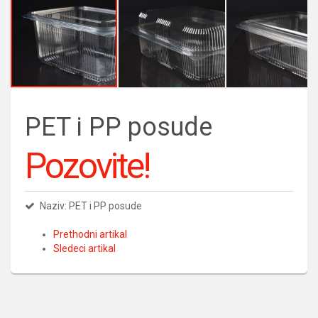
PET i PP posude
Pozovite!
Naziv: PET i PP posude
Prethodni artikal
Sledeci artikal