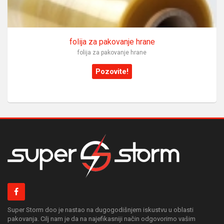
folija za pakovanje hrane
folija za pakovanje hrane
Pozovite!
Super Storm doo je nastao na dugogodišnjem iskustvu u oblasti
pakovanja. Cilj nam je da na najefikasniji način odgovorimo vašim