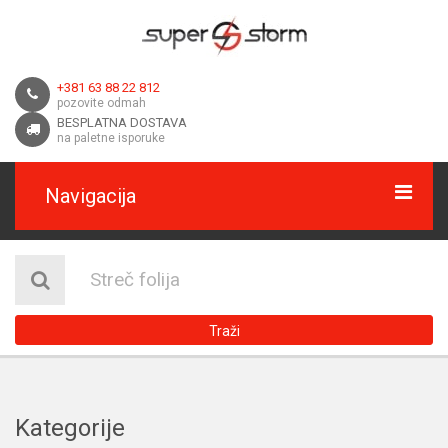
+381 63 88 22 812
pozovite odmah
BESPLATNA DOSTAVA
na paletne isporuke
Navigacija
HOME
O NAMA
Traži
DOSTAVA
KONTAKT
Kategorije