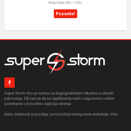
Krep trake 80c i 100c
Pozovite!
Super Storm doo je nastao na dugogodišnjem iskustvu u oblasti
pakovanja. Cilj nam je da na najefikasniji način odgovorimo vašim
potrebama i ponudimo najbolja rešenja.
Naša delatnost je prodaja i proizvodnja transportne ambalaže. Više ...