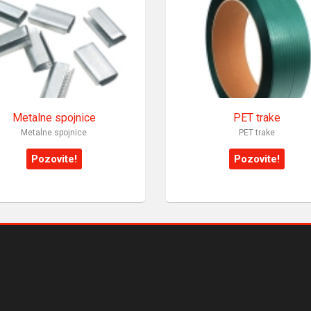
Metalne spojnice
PET trake
Metalne spojnice
PET trake
Pozovite!
Pozovite!