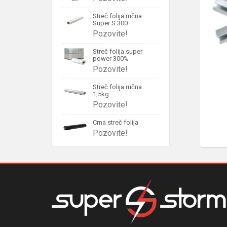
Streč folija ručna
Super S 300
Pozovite!
Streč folija super
power 300%
Pozovite!
Streč folija ručna
1,5kg
Pozovite!
Crna streč folija
Pozovite!