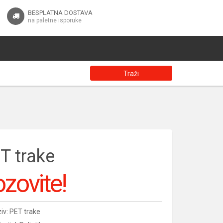
BESPLATNA DOSTAVA
na paletne isporuke
Traži
T trake
zovite!
iv: PET trake