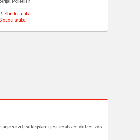
erijal: Polietilen
Prethodni artikal
Sledeci artikal
zivanje se vrši baterijskim i pneumatskim alatom, kao