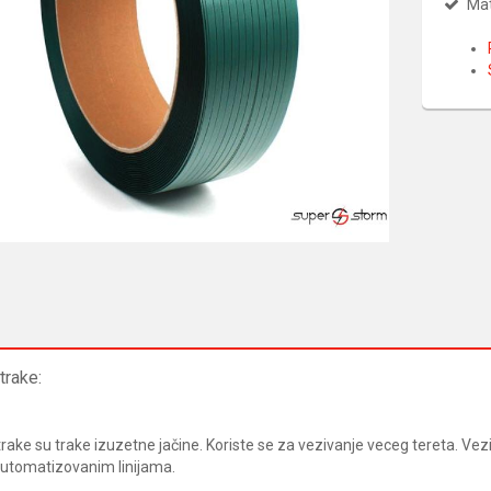
Mat
trake:
rake su trake izuzetne jačine. Koriste se za vezivanje veceg tereta. Ve
automatizovanim linijama.