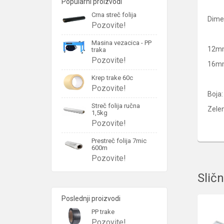
Popularni proizvodi
Crna streč folija
Dimen
Pozovite!
Masina vezacica - PP
12mm
traka
Pozovite!
16mm
Krep trake 60c
Pozovite!
Boja:
Streč folija ručna
Zele
1,5kg
Pozovite!
Prestreč folija 7mic
600m
Pozovite!
Sličn
Poslednji proizvodi
PP trake
Pozovite!