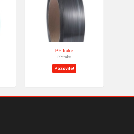
PP trake
PP trake
Pozovite!