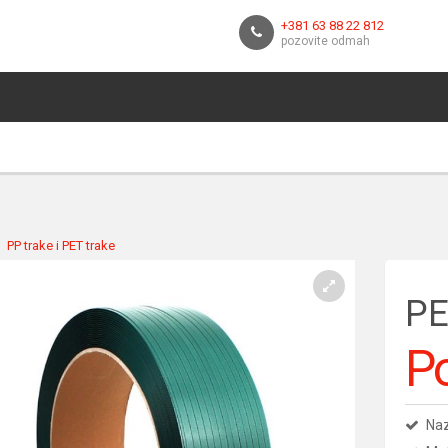
+381 63 88 22 812
pozovite odmah
PP trake i PET trake
PE
Po
Naz