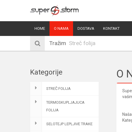
HOME
O NAMA
DOSTAVA
KONTAKT
Tražim
O 
Kategorije
STREČ FOLIJA
Super
vašim
TERMOSKUPLJAJUCA
FOLIJA
Naša 
Kateg
SELOTEJP LEPLJIVE TRAKE