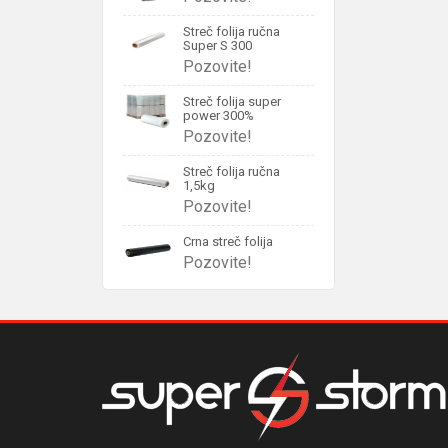
Streč folija ručna
Super S 300
Pozovite!
Streč folija super
power 300%
Pozovite!
Streč folija ručna
1,5kg
Pozovite!
Crna streč folija
Pozovite!