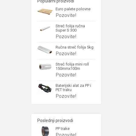
Popularni proizvodi
Euro palete polovne
Pozovite!
Streč folija ručna
Super S 300
Pozovite!
Ručna streč folija 5kg
Pozovite!
Streč folija mini roll
150mmx100m
Pozovite!
Baterijski alat za PP i
PET traku
Pozovite!
Poslednji proizvodi
PP trake
Pozovite!