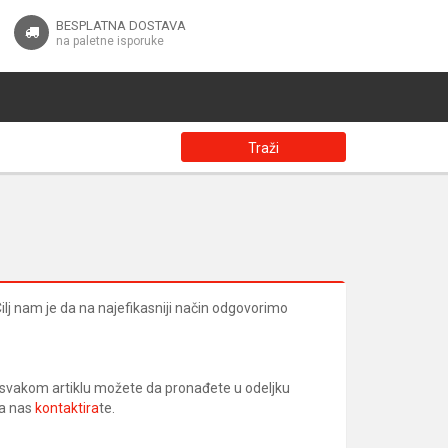
BESPLATNA DOSTAVA
na paletne isporuke
Traži
lj nam je da na najefikasniji način odgovorimo
o svakom artiklu možete da pronađete u odeljku
da nas
kontaktira
te.