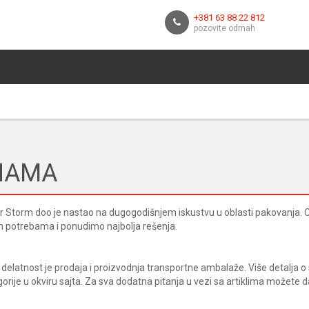
+381 63 88 22 812
pozovite odmah
NAMA
 Storm doo je nastao na dugogodišnjem iskustvu u oblasti pakovanja. Ci
 potrebama i ponudimo najbolja rešenja.
delatnost je prodaja i proizvodnja transportne ambalaže. Više detalja 
orije u okviru sajta. Za sva dodatna pitanja u vezi sa artiklima možete 