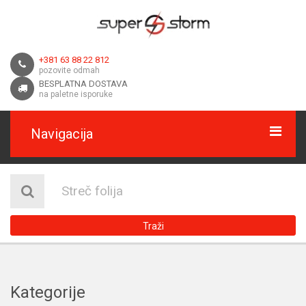
+381 63 88 22 812
pozovite odmah
BESPLATNA DOSTAVA
na paletne isporuke
Navigacija
HOME
O NAMA
Traži
DOSTAVA
KONTAKT
Kategorije