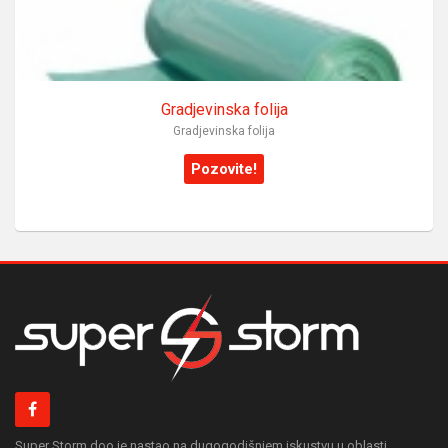
Gradjevinska folija
Gradjevinska folija
Pozovite!
Super Storm doo je nastao na dugogodišnjem iskustvu u oblasti