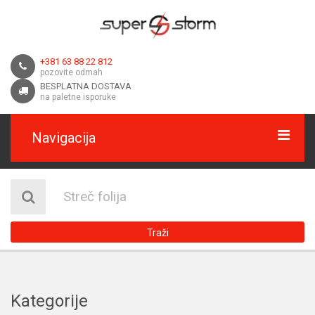
+381 63 88 22 812
pozovite odmah
BESPLATNA DOSTAVA
na paletne isporuke
Navigacija
HOME
O NAMA
Traži
DOSTAVA
KONTAKT
Kategorije