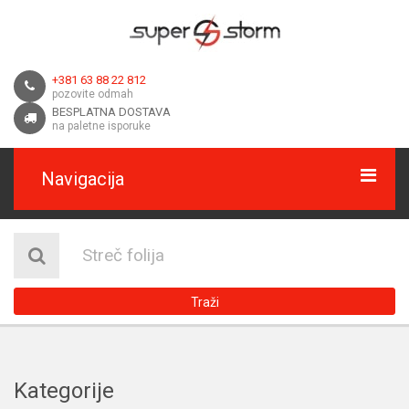
+381 63 88 22 812
pozovite odmah
BESPLATNA DOSTAVA
na paletne isporuke
Navigacija
HOME
O NAMA
Traži
DOSTAVA
KONTAKT
Kategorije