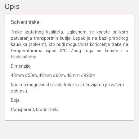
Opis
Solvent trake:
Trake izutetnog kvaliteta. Uglavnom se koriste prilikom
zatvaranja transportnih kutija. Lepak je na bazi prirodnog
kaučuka (solvent), što nudi mogucnost korišcenja trake na
temperaturama ispod 0°C. Zbog toga se koriste i u
hladnjačama.
Dimenzije:
48mm x 50m, 48mm x 60m, 48mm x 990m
Nudimo mogucnost izrade trake u dimenzijama po vašem
zahtevu.
Boja:.
transparent, braon i bela