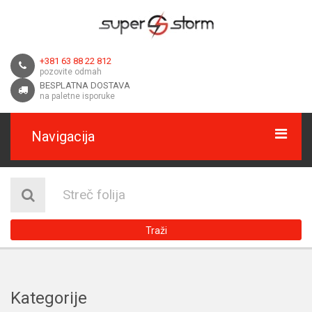
+381 63 88 22 812
pozovite odmah
BESPLATNA DOSTAVA
na paletne isporuke
Navigacija
HOME
O NAMA
Traži
DOSTAVA
KONTAKT
Kategorije