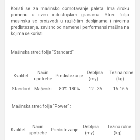
Koristi se za mašinsko obmotavanje paleta. Ima široku
primenu u svim industrijskim granama. Strec folija
masinska se proizvodi u različitim debljinama i nivoima
predistezanja, zavisno od namene i performansi mašina na
kojima se koristi.
Mašinska streč folija "Standard" :
Način
Debljina
Težina rolne
Pr
Kvalitet
Predistezanje
upotrebe
(my)
(kg)
Standard
Mašinski
80%-180%
12 - 35
16-16,5
Mašinska streč folija "Power" :
Način
Debljina
Težina rolne
Pr
Kvalitet
Predistezanje
upotrebe
(my)
(kg)