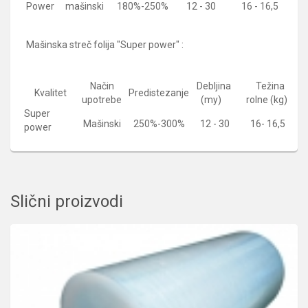
Power
mašinski
180%-250%
12 - 30
16 - 16,5
Mašinska streč folija "Super power" :
Način
Debljina
Težina
Pr
Kvalitet
Predistezanje
upotrebe
(my)
rolne (kg)
Super
Mašinski
250%-300%
12 - 30
16- 16,5
power
Slični proizvodi